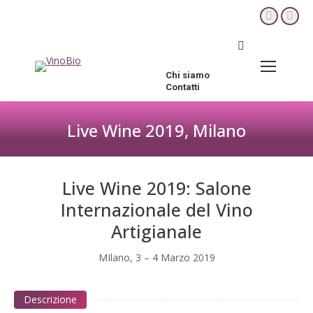
YouTube
Fac
page
pag
Cerca:
opens
ope
in
in
Chi siamo
new
new
Contatti
window
win
Live Wine 2019, Milano
Tu sei qui:
Live Wine 2019: Salone
Internazionale del Vino
Artigianale
MIlano, 3 – 4 Marzo 2019
Descrizione