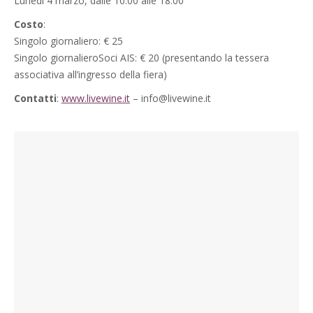
Lunedì 4 marzo, dalle 10.00 alle 18.00
Costo
:
Singolo giornaliero: € 25
Singolo giornalieroSoci AIS: € 20 (presentando la tessera
associativa all’ingresso della fiera)
Contatti
:
www.livewine.it
– info@livewine.it