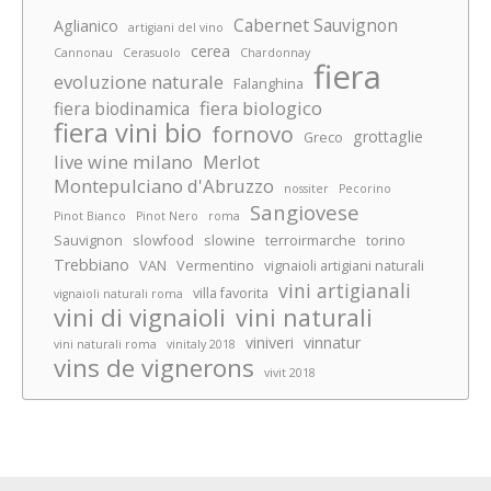
Cabernet Sauvignon
Aglianico
artigiani del vino
cerea
Cannonau
Cerasuolo
Chardonnay
fiera
evoluzione naturale
Falanghina
fiera biologico
fiera biodinamica
fiera vini bio
fornovo
grottaglie
Greco
live wine milano
Merlot
Montepulciano d'Abruzzo
nossiter
Pecorino
Sangiovese
Pinot Bianco
Pinot Nero
roma
Sauvignon
slowfood
slowine
terroirmarche
torino
Trebbiano
VAN
Vermentino
vignaioli artigiani naturali
vini artigianali
villa favorita
vignaioli naturali roma
vini di vignaioli
vini naturali
viniveri
vinnatur
vini naturali roma
vinitaly 2018
vins de vignerons
vivit 2018