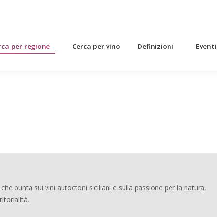
rca per regione
Cerca per vino
Definizioni
Eventi
rca per regione
Cerca per vino
Definizioni
Eventi
he punta sui vini autoctoni siciliani e sulla passione per la natura,
ritorialità.