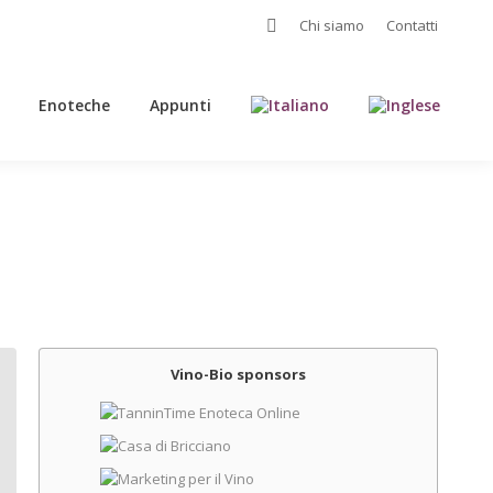
Cerca:
Chi siamo
Contatti
Enoteche
Appunti
Enoteche
Appunti
Vino-Bio sponsors