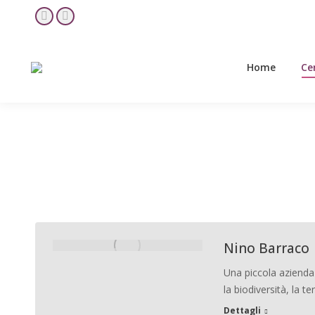
Home
Ce
YouTube
Facebook
page
page
opens
opens
Home
Ce
in
in
new
new
window
window
Aziende vinicole bio in Sicilia
Nino Barraco
Una piccola azienda c
la biodiversità, la ter
Dettagli