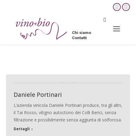
YouTube
Fac
page
pag
Cerca:
opens
ope
in
in
Chi siamo
new
new
Contatti
window
win
Aziende vinicole bio in Veneto
Daniele Portinari
L’azienda vinicola Daniele Portinari produce, tra gli altri,
il Tai Rosso, vitigno autoctono dei Colli Berici, senza
filtrazione e possibilmente senza aggiunta di solforosa.
Dettagli