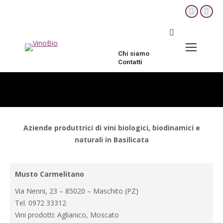
YouTube
Fac
page
pag
Cerca:
opens
ope
in
in
Chi siamo
new
new
Contatti
window
win
Aziende produttrici di vini biologici, biodinamici e
naturali in Basilicata
Musto Carmelitano
Via Nenni, 23 – 85020 – Maschito (PZ)
Tel. 0972 33312
Vini prodotti: Aglianico, Moscato