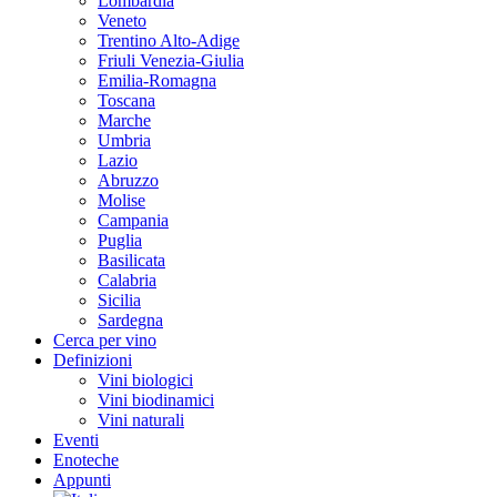
Lombardia
Veneto
Trentino Alto-Adige
Friuli Venezia-Giulia
Emilia-Romagna
Toscana
Marche
Umbria
Lazio
Abruzzo
Molise
Campania
Puglia
Basilicata
Calabria
Sicilia
Sardegna
Cerca per vino
Definizioni
Vini biologici
Vini biodinamici
Vini naturali
Eventi
Enoteche
Appunti