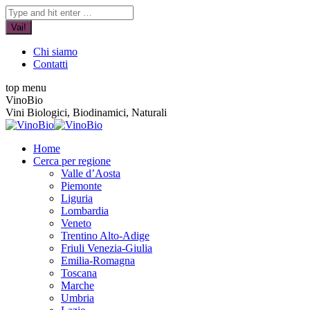
Vai
YouTube
Facebook
Cerca:
ai
page
page
contenuti
opens
opens
in
in
Chi siamo
new
new
Contatti
window
window
top menu
VinoBio
Vini Biologici, Biodinamici, Naturali
Home
Cerca per regione
Valle d’Aosta
Piemonte
Liguria
Lombardia
Veneto
Trentino Alto-Adige
Friuli Venezia-Giulia
Emilia-Romagna
Toscana
Marche
Umbria