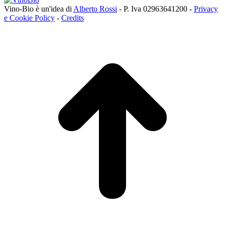
Vino-Bio è un'idea di
Alberto Rossi
- P. Iva 02963641200 -
Privacy
e Cookie Policy
-
Credits
T
s