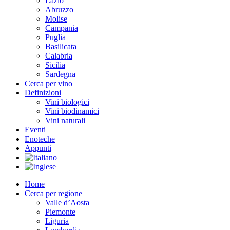
Lazio
Abruzzo
Molise
Campania
Puglia
Basilicata
Calabria
Sicilia
Sardegna
Cerca per vino
Definizioni
Vini biologici
Vini biodinamici
Vini naturali
Eventi
Enoteche
Appunti
Home
Cerca per regione
Valle d’Aosta
Piemonte
Liguria