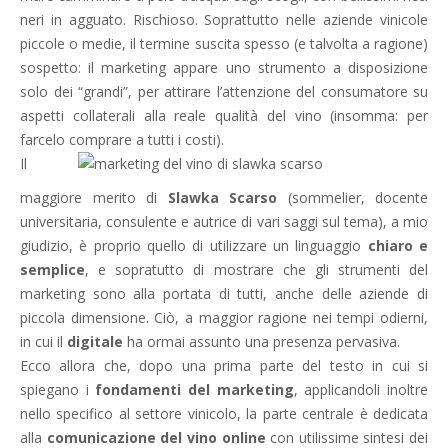
neri in agguato. Rischioso. Soprattutto nelle aziende vinicole
piccole o medie, il termine suscita spesso (e talvolta a ragione)
sospetto: il marketing appare uno strumento a disposizione
solo dei “grandi”, per attirare l’attenzione del consumatore su
aspetti collaterali alla reale qualità del vino (insomma: per
farcelo comprare a tutti i costi).
Il
maggiore merito di
Slawka Scarso
(sommelier, docente
universitaria, consulente e autrice di vari saggi sul tema), a mio
giudizio, è proprio quello di utilizzare un linguaggio
chiaro e
semplice
, e sopratutto di mostrare che gli strumenti del
marketing sono alla portata di tutti, anche delle aziende di
piccola dimensione. Ciò, a maggior ragione nei tempi odierni,
in cui il
digitale
ha ormai assunto una presenza pervasiva.
Ecco allora che, dopo una prima parte del testo in cui si
spiegano i
fondamenti del marketing
, applicandoli inoltre
nello specifico al settore vinicolo, la parte centrale è dedicata
alla
comunicazione del vino online
con utilissime sintesi dei