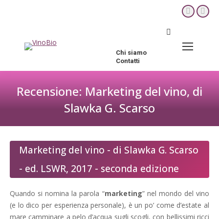
YouTube
Fac
page
pag
Cerca:
opens
ope
in
in
Chi siamo
new
new
Contatti
window
win
Recensione: Marketing del vino, di
Slawka G. Scarso
Tu sei qui:
Marketing del vino - di Slawka G. Scarso
- ed. LSWR, 2017 - seconda edizione
Quando si nomina la parola “
marketing
” nel mondo del vino
(e lo dico per esperienza personale), è un po’ come d’estate al
mare camminare a pelo d’acqua sugli scogli, con bellissimi ricci