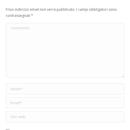
Il tuo indirizzo email non verrà pubblicato. I campi obbligatori sono
contrassegnati
*
Commento
Nome *
Email *
Sito web