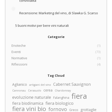
convivialità
Recensione: Marketing del vino, di Slawka G. Scarso
5 buoni motivi per bere vini naturali
Categorie
Enoteche
(1)
Eventi
(73)
Normative
(1)
Riflessioni
(4)
Tag Cloud
Cabernet Sauvignon
Aglianico
artigiani del vino
cerea
Cannonau
Cerasuolo
Chardonnay
fiera
evoluzione naturale
Falanghina
fiera biologico
fiera biodinamica
fiera vini bio
fornovo
grottaglie
Greco