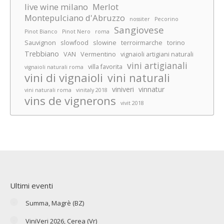
live wine milano
Merlot
Montepulciano d'Abruzzo
nossiter
Pecorino
Sangiovese
Pinot Bianco
Pinot Nero
roma
Sauvignon
slowfood
slowine
terroirmarche
torino
Trebbiano
VAN
Vermentino
vignaioli artigiani naturali
vini artigianali
villa favorita
vignaioli naturali roma
vini di vignaioli
vini naturali
viniveri
vinnatur
vini naturali roma
vinitaly 2018
vins de vignerons
vivit 2018
Ultimi eventi
Summa, Magrè (BZ)
ViniVeri 2026, Cerea (Vr)