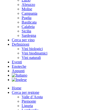
Lazio
Abruzzo
Molise
Campania
Puglia
Basilicata
Calabria
Sicilia
Sardegna
Cerca per vino
Definizioni
Vini biologici
Vini biodinamici
Vini naturali
Eventi
Enoteche
Appunti
Home
Cerca per regione
Valle d’Aosta
Piemonte
Liguria