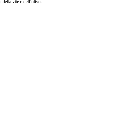
 della vite e dell’olivo.
T
s