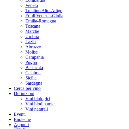
Lombardia
Veneto
Trentino Alto-Adige
Friuli Venezia-Giulia
Emilia-Romagna
Toscana
Marche
Umbria
Lazio
Abruzzo
Molise
Campania
Puglia
Basilicata
Calabria
Sicilia
Sardegna
Cerca per vino
Definizioni
Vini biologici
Vini biodinamici
Vini naturali
Eventi
Enoteche
Appunti