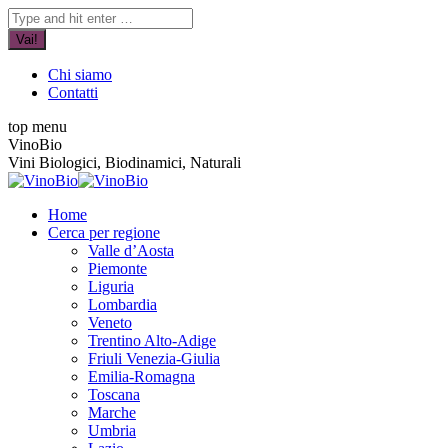
Vai
YouTube
Facebook
Cerca:
ai
page
page
contenuti
opens
opens
in
in
Chi siamo
new
new
Contatti
window
window
top menu
VinoBio
Vini Biologici, Biodinamici, Naturali
Home
Cerca per regione
Valle d’Aosta
Piemonte
Liguria
Lombardia
Veneto
Trentino Alto-Adige
Friuli Venezia-Giulia
Emilia-Romagna
Toscana
Marche
Umbria