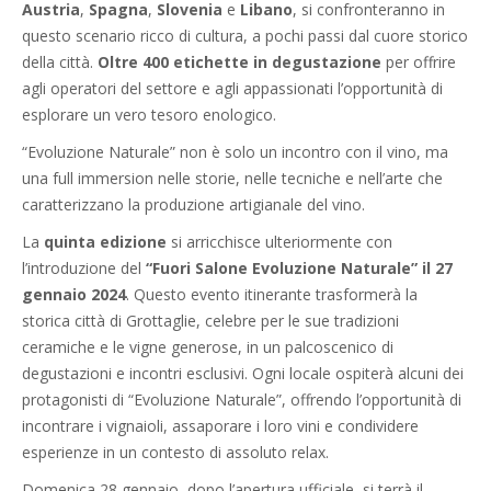
Austria
,
Spagna
,
Slovenia
e
Libano
, si confronteranno in
questo scenario ricco di cultura, a pochi passi dal cuore storico
della città.
Oltre 400 etichette in degustazione
per offrire
agli operatori del settore e agli appassionati l’opportunità di
esplorare un vero tesoro enologico.
“Evoluzione Naturale” non è solo un incontro con il vino, ma
una full immersion nelle storie, nelle tecniche e nell’arte che
caratterizzano la produzione artigianale del vino.
La
quinta edizione
si arricchisce ulteriormente con
l’introduzione del
“Fuori Salone Evoluzione Naturale” il 27
gennaio 2024
. Questo evento itinerante trasformerà la
storica città di Grottaglie, celebre per le sue tradizioni
ceramiche e le vigne generose, in un palcoscenico di
degustazioni e incontri esclusivi. Ogni locale ospiterà alcuni dei
protagonisti di “Evoluzione Naturale”, offrendo l’opportunità di
incontrare i vignaioli, assaporare i loro vini e condividere
esperienze in un contesto di assoluto relax.
Domenica 28 gennaio, dopo l’apertura ufficiale, si terrà il