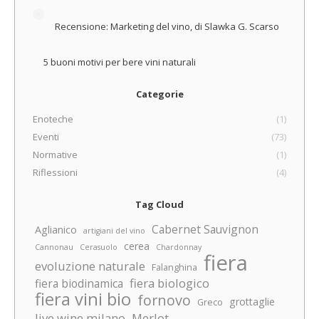
Recensione: Marketing del vino, di Slawka G. Scarso
5 buoni motivi per bere vini naturali
Categorie
Enoteche
(1)
Eventi
(73)
Normative
(1)
Riflessioni
(4)
Tag Cloud
Cabernet Sauvignon
Aglianico
artigiani del vino
cerea
Cannonau
Cerasuolo
Chardonnay
fiera
evoluzione naturale
Falanghina
fiera biologico
fiera biodinamica
fiera vini bio
fornovo
grottaglie
Greco
live wine milano
Merlot