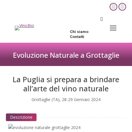
YouTube
Fac
page
pag
Cerca:
opens
ope
in
in
Chi siamo
new
new
Contatti
window
win
Evoluzione Naturale a Grottaglie
Tu sei qui:
La Puglia si prepara a brindare
all’arte del vino naturale
Grottaglie (TA), 28-29 Gennaio 2024
Descrizione