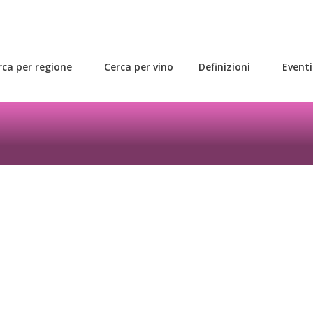
rca per regione
Cerca per vino
Definizioni
Eventi
rsi certificata in biologico nel 2011.