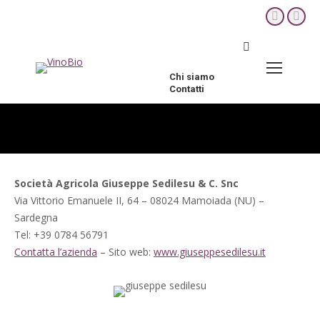
YouTube
Fac
page
pag
Cerca:
opens
ope
in
in
Chi siamo
new
new
Contatti
window
win
Società Agricola Giuseppe Sedilesu & C. Snc
Via Vittorio Emanuele II, 64 – 08024 Mamoiada (NU) –
Sardegna
Tel: +39 0784 56791
Contatta l’azienda
– Sito web:
www.giuseppesedilesu.it