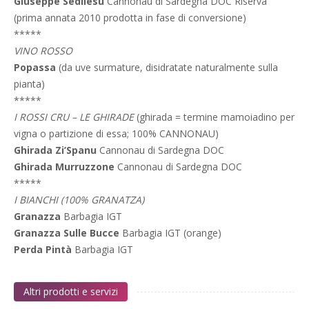
Giuseppe Sedilesu
Cannonau di Sardegna DOC Riserva
(prima annata 2010 prodotta in fase di conversione)
*****
VINO ROSSO
Popassa
(da uve surmature, disidratate naturalmente sulla
pianta)
*****
I ROSSI CRU – LE GHIRADE
(ghirada = termine mamoiadino per
vigna o partizione di essa; 100% CANNONAU)
Ghirada Zi’Spanu
Cannonau di Sardegna DOC
Ghirada Murruzzone
Cannonau di Sardegna DOC
*****
I BIANCHI (100% GRANATZA)
Granazza
Barbagia IGT
Granazza Sulle Bucce
Barbagia IGT (orange)
Perda Pintà
Barbagia IGT
Altri prodotti e servizi