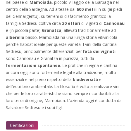
nel paese di
Mamoiada
, piccolo villaggio della Barbagia nel
centro della Sardegna. Ad altezze dai
600 metri
in su (ai piedi
del Gennargentu), su terreni di disfacimento granitico la
famiglia Sedilesu coltiva circa
20 ettari
di vigneti di
Cannonau
e (in piccola parte)
Granatza
, allevati tradizionalmente ad
alberello
basso. Mamoiada ha una lunga storia vitivinicola
perché habitat ideale per queste varietà. I vini della Cantina
Sedilesu, principalmente differenziati per l’
età dei vigneti
sono Cannonau e Granatza in purezza, tutti da
fermentazioni spontanee
. Le pratiche in vigna e cantina
ancora oggi sono fortemente legate alla tradizione, molto
essenziali e nel pieno rispetto della
biodiversità
e
dell’equilibrio ambientale. La filosofia è volta a realizzare vini
che per le loro caratteristiche siano sempre riconducibili alla
loro terra di origine, Mamoiada. L’azienda oggi è condotta da
Salvatore Sedilesu e i suoi figli.
Certificazioni