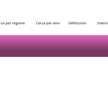
rca per regione
Cerca per vino
Definizioni
Eventi
 vino scegliere?