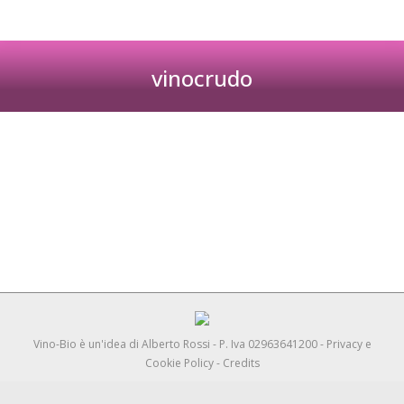
vinocrudo
Tu sei qui:
Vino Crudo 2022
Modena, 21 Maggio 2022
Vino-Bio è un'idea di
Alberto Rossi
- P. Iva 02963641200 -
Privacy e
Cookie Policy
-
Credits