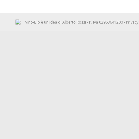
Vino-Bio è un'idea di
Alberto Rossi
- P. Iva 02963641200 -
Privacy