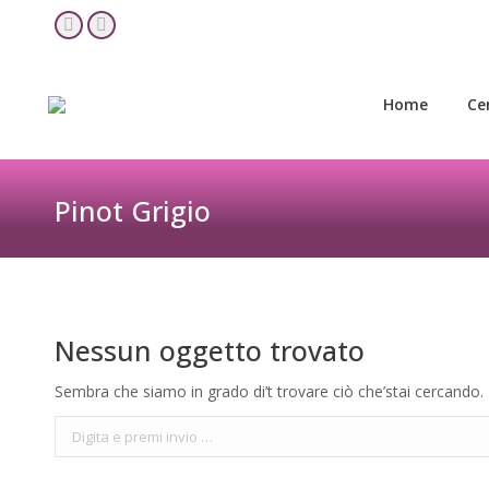
Home
Ce
YouTube
Facebook
page
page
opens
opens
Home
Ce
in
in
new
new
window
window
Pinot Grigio
Nessun oggetto trovato
Sembra che siamo in grado di’t trovare ciò che’stai cercando. 
Cerca: