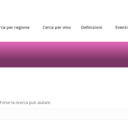
rca per regione
Cerca per vino
Definizioni
Eventi
rca per regione
Cerca per vino
Definizioni
Eventi
Forse la ricerca può aiutare.