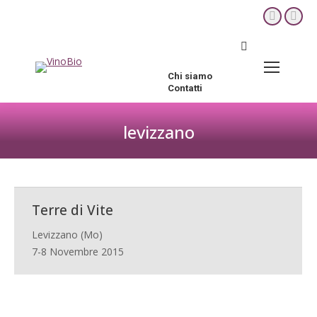
YouTube
Fac
page
pag
Cerca:
opens
ope
in
in
Chi siamo
new
new
Contatti
window
win
levizzano
Tu sei qui:
Terre di Vite
Levizzano (Mo)
7-8 Novembre 2015