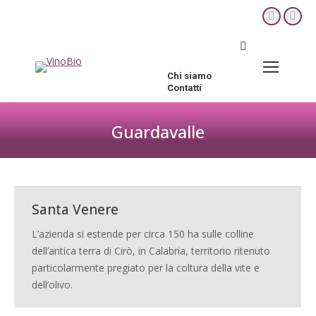
YouTube
Fac
page
pag
Cerca:
opens
ope
in
in
Chi siamo
new
new
Contatti
window
win
Guardavalle
Tu sei qui:
Santa Venere
L’azienda si estende per circa 150 ha sulle colline
dell’antica terra di Cirò, in Calabria, territorio ritenuto
particolarmente pregiato per la coltura della vite e
dell’olivo.