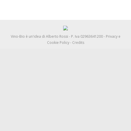
Vino-Bio è un'idea di
Alberto Rossi
- P. Iva 02963641200 -
Privacy e
Cookie Policy
-
Credits