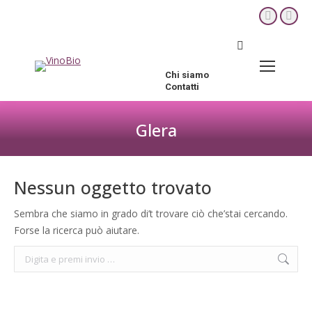
YouTube
Fac
page
pag
Cerca:
opens
ope
in
in
Chi siamo
new
new
Contatti
window
win
Glera
Tu sei qui:
Nessun oggetto trovato
Sembra che siamo in grado di’t trovare ciò che’stai cercando.
Forse la ricerca può aiutare.
Cerca: