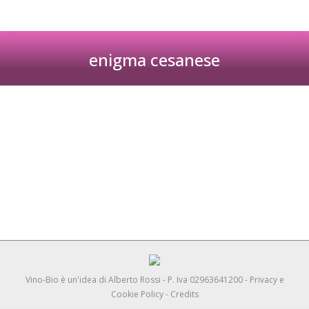
enigma cesanese
Tu sei qui:
Vinàmico Fesitval e L’Enigma Cesanese
Roma
2-3 Dicembre 2023
Vino-Bio è un'idea di
Alberto Rossi
- P. Iva 02963641200 -
Privacy e
Cookie Policy
-
Credits