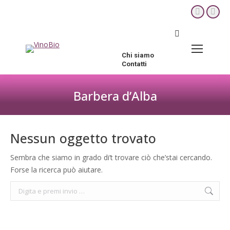
YouTube
Fac
page
pag
Cerca:
opens
ope
in
in
Chi siamo
new
new
Contatti
window
win
Barbera d’Alba
Tu sei qui:
Nessun oggetto trovato
Sembra che siamo in grado di’t trovare ciò che’stai cercando.
Forse la ricerca può aiutare.
Cerca: