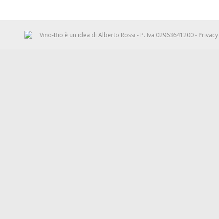
Vino-Bio è un'idea di
Alberto Rossi
- P. Iva 02963641200 -
Privacy