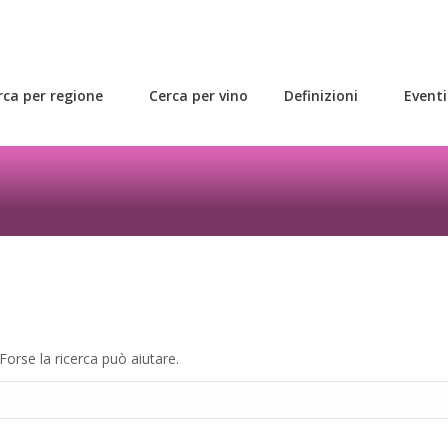
rca per regione
Cerca per vino
Definizioni
Eventi
rca per regione
Cerca per vino
Definizioni
Eventi
Forse la ricerca può aiutare.