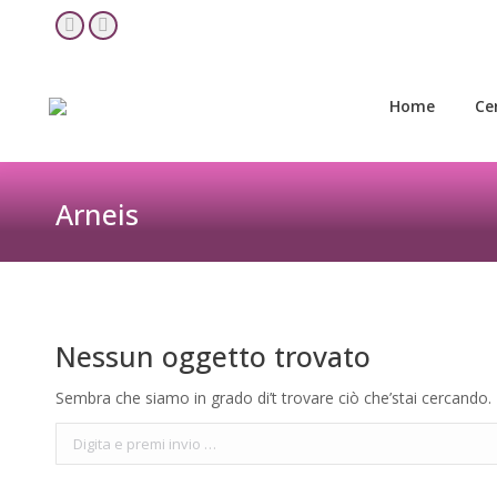
Home
Ce
YouTube
Facebook
page
page
opens
opens
Home
Ce
in
in
new
new
window
window
Arneis
Nessun oggetto trovato
Sembra che siamo in grado di’t trovare ciò che’stai cercando. 
Cerca: