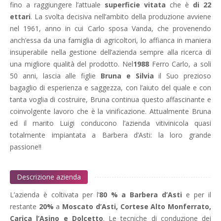
fino a raggiungere l’attuale
superficie vitata
che è
di 22
ettari
. La svolta decisiva nell’ambito della produzione avviene
nel 1961, anno in cui Carlo sposa Vanda, che provenendo
anch’essa da una famiglia di agricoltori, lo affianca in maniera
insuperabile nella gestione dell’azienda sempre alla ricerca di
una migliore qualità del prodotto. Nel
1988
Ferro Carlo, a soli
50 anni, lascia alle figlie
Bruna e Silvia
il Suo prezioso
bagaglio di esperienza e saggezza, con l’aiuto del quale e con
tanta voglia di costruire, Bruna continua questo affascinante e
coinvolgente lavoro che è la vinificazione. Attualmente Bruna
ed il marito Luigi conducono l’azienda vitivinicola quasi
totalmente impiantata a Barbera d’Asti: la loro grande
passione!!
Descrizione azienda
L’azienda è coltivata per l’
80 % a Barbera d’Asti
e per il
restante
20%
a
Moscato d’Asti, Cortese Alto Monferrato,
Carica l’Asino e Dolcetto
. Le tecniche di conduzione dei