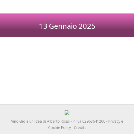
13 Gennaio 2025
Tu sei qui:
Evoluzione Naturale 2025
Grottaglie (TA)
26-27 Gennaio 2025
Vino-Bio è un'idea di
Alberto Rossi
- P. Iva 02963641200 -
Privacy e
Cookie Policy
-
Credits