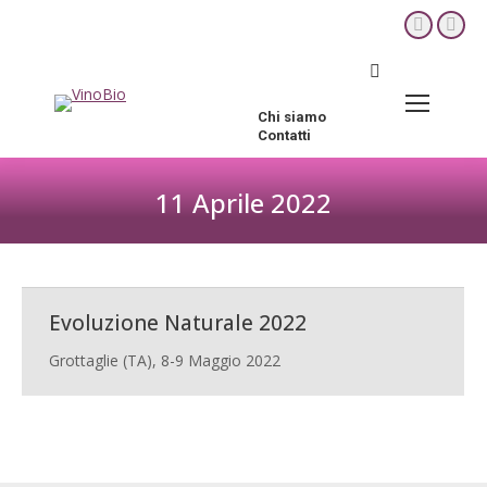
YouTube
Fac
page
pag
Cerca:
opens
ope
in
in
Chi siamo
new
new
Contatti
window
win
11 Aprile 2022
Tu sei qui:
Evoluzione Naturale 2022
Grottaglie (TA), 8-9 Maggio 2022