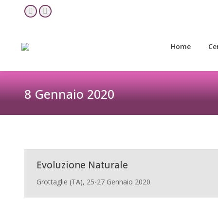
Home
Ce
YouTube
Facebook
page
page
opens
opens
Home
Ce
in
in
new
new
window
window
8 Gennaio 2020
Evoluzione Naturale
Grottaglie (TA), 25-27 Gennaio 2020